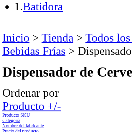
1.
Batidora
Inicio
>
Tienda
>
Todos los
Bebidas Frías
> Dispensado
Dispensador de Cerv
Ordenar por
Producto +/-
Producto SKU
Categoría
Nombre del fabricante
Precio del producto