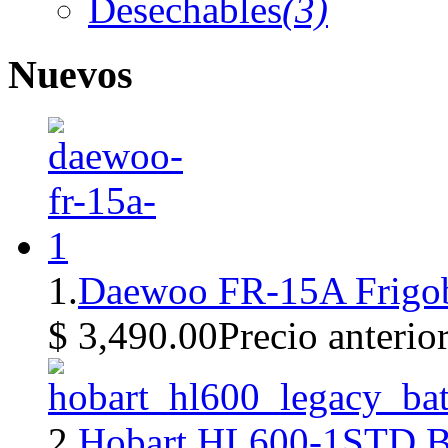
Desechables
(3)
Nuevos
1.
Daewoo FR-15A Frigob
$ 3,490.00
Precio anterio
2.
Hobart HL600-1STD Ba