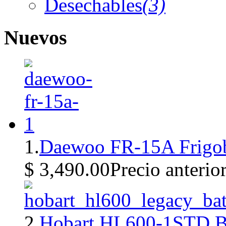
Desechables
(3)
Nuevos
1.
Daewoo FR-15A Frigob
$ 3,490.00
Precio anterio
2.
Hobart HL600-1STD Ba