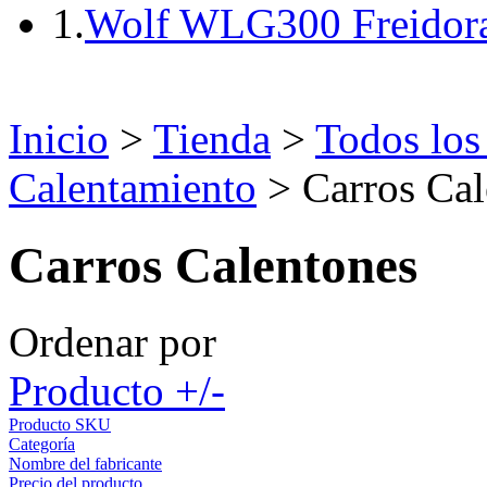
1.
Wolf WLG300 Freidora
Inicio
>
Tienda
>
Todos los
Calentamiento
> Carros Cal
Carros Calentones
Ordenar por
Producto +/-
Producto SKU
Categoría
Nombre del fabricante
Precio del producto