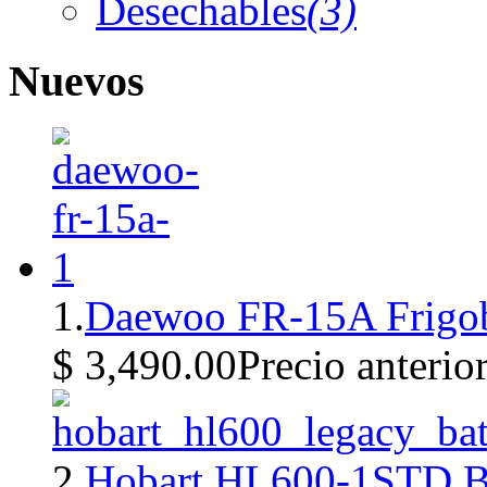
Desechables
(3)
Nuevos
1.
Daewoo FR-15A Frigob
$ 3,490.00
Precio anterio
2.
Hobart HL600-1STD Ba