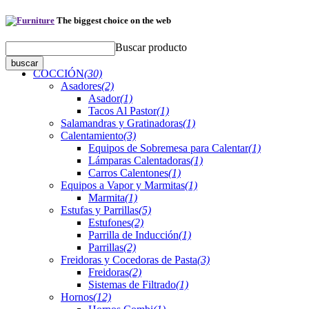
The biggest choice on the web
Buscar producto
COCCIÓN
(30)
Asadores
(2)
Asador
(1)
Tacos Al Pastor
(1)
Salamandras y Gratinadoras
(1)
Calentamiento
(3)
Equipos de Sobremesa para Calentar
(1)
Lámparas Calentadoras
(1)
Carros Calentones
(1)
Equipos a Vapor y Marmitas
(1)
Marmita
(1)
Estufas y Parrillas
(5)
Estufones
(2)
Parrilla de Inducción
(1)
Parrillas
(2)
Freidoras y Cocedoras de Pasta
(3)
Freidoras
(2)
Sistemas de Filtrado
(1)
Hornos
(12)