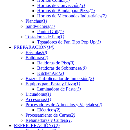
Hornos Combi
(1)
Hornos de Convección
(3)
Hornos de Banda para Pizza
(1)
Hornos de Microondas Industriales
(7)
Planchas
(1)
Sandwichera
(1)
Panini Grill
(1)
Tostadores de Pan
(1)
Tostadores de Pan Tipo Pop Up
(1)
PREPARACIÓN
(14)
Básculas
(0)
Batidoras
(4)
Batidoras de Piso
(0)
Batidoras de Sobremesa
(0)
KitchenAid
(2)
Brazo Turbolicuador de Inmersión
(2)
Equipos para Pasta y Pizza
(1)
Laminadora de Pasta
(1)
Licuadoras
(1)
Accesorios
(1)
Procesadores de Alimentos y Vegetales
(2)
Eléctricos
(2)
Procesamiento de Carne
(2)
Rebanadoras y Cutters
(1)
REFRIGERACIÓN
(12)