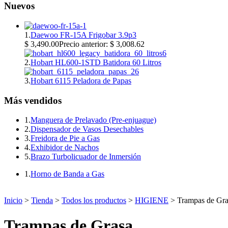
Nuevos
1.
Daewoo FR-15A Frigobar 3.9p3
$ 3,490.00
Precio anterior: $ 3,008.62
2.
Hobart HL600-1STD Batidora 60 Litros
3.
Hobart 6115 Peladora de Papas
Más vendidos
1.
Manguera de Prelavado (Pre-enjuague)
2.
Dispensador de Vasos Desechables
3.
Freidora de Pie a Gas
4.
Exhibidor de Nachos
5.
Brazo Turbolicuador de Inmersión
1.
Horno de Banda a Gas
Inicio
>
Tienda
>
Todos los productos
>
HIGIENE
> Trampas de Gra
Trampas de Grasa