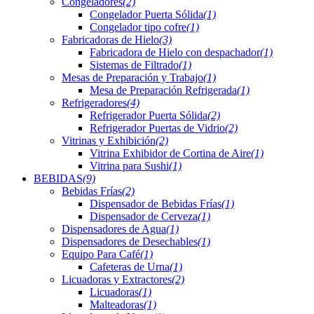
Congeladores
(2)
Congelador Puerta Sólida
(1)
Congelador tipo cofre
(1)
Fabricadoras de Hielo
(3)
Fabricadora de Hielo con despachador
(1)
Sistemas de Filtrado
(1)
Mesas de Preparación y Trabajo
(1)
Mesa de Preparación Refrigerada
(1)
Refrigeradores
(4)
Refrigerador Puerta Sólida
(2)
Refrigerador Puertas de Vidrio
(2)
Vitrinas y Exhibición
(2)
Vitrina Exhibidor de Cortina de Aire
(1)
Vitrina para Sushi
(1)
BEBIDAS
(9)
Bebidas Frías
(2)
Dispensador de Bebidas Frías
(1)
Dispensador de Cerveza
(1)
Dispensadores de Agua
(1)
Dispensadores de Desechables
(1)
Equipo Para Café
(1)
Cafeteras de Urna
(1)
Licuadoras y Extractores
(2)
Licuadoras
(1)
Malteadoras
(1)