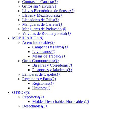
Contras de Canasta
(1)
Grifos sin Válvula
(1)
Llaves Electrónicas de Sensor
(1)
Llaves y Mezcladoras
(2)
Llenadoras de Ollas
(1)
Mangueras de Carrete
(1)
Mangueras de Prelavado
(4)
Valvulas de Rodilla y Pedal
(1)
MOBILIARIO
(10)
Acero Inoxidable
(3)
Campanas y Filtros
(1)
Lavamanos
(1)
Mesas de Trabajo
(1)
Otros Componentes
(4)
Bisagras y Correderas
(3)
Picaportes y Jaladeras
(1)
Lámparas de Capelo
(1)
Regatones y Patas
(2)
Regatones
(1)
Uniones
(1)
OTROS
(5)
Reposteria
(2)
Moldes Desechables Horneables
(2)
Desechables
(3)