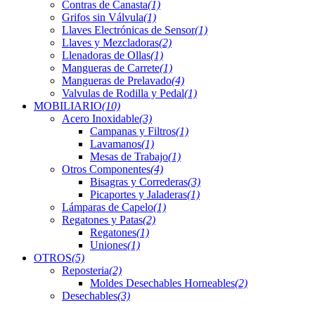
Contras de Canasta
(1)
Grifos sin Válvula
(1)
Llaves Electrónicas de Sensor
(1)
Llaves y Mezcladoras
(2)
Llenadoras de Ollas
(1)
Mangueras de Carrete
(1)
Mangueras de Prelavado
(4)
Valvulas de Rodilla y Pedal
(1)
MOBILIARIO
(10)
Acero Inoxidable
(3)
Campanas y Filtros
(1)
Lavamanos
(1)
Mesas de Trabajo
(1)
Otros Componentes
(4)
Bisagras y Correderas
(3)
Picaportes y Jaladeras
(1)
Lámparas de Capelo
(1)
Regatones y Patas
(2)
Regatones
(1)
Uniones
(1)
OTROS
(5)
Reposteria
(2)
Moldes Desechables Horneables
(2)
Desechables
(3)