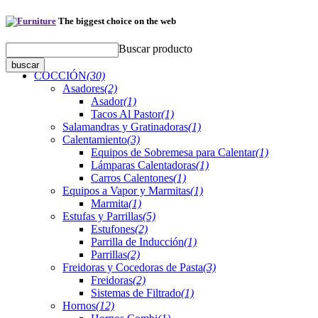
The biggest choice on the web
Buscar producto
COCCIÓN
(30)
Asadores
(2)
Asador
(1)
Tacos Al Pastor
(1)
Salamandras y Gratinadoras
(1)
Calentamiento
(3)
Equipos de Sobremesa para Calentar
(1)
Lámparas Calentadoras
(1)
Carros Calentones
(1)
Equipos a Vapor y Marmitas
(1)
Marmita
(1)
Estufas y Parrillas
(5)
Estufones
(2)
Parrilla de Inducción
(1)
Parrillas
(2)
Freidoras y Cocedoras de Pasta
(3)
Freidoras
(2)
Sistemas de Filtrado
(1)
Hornos
(12)