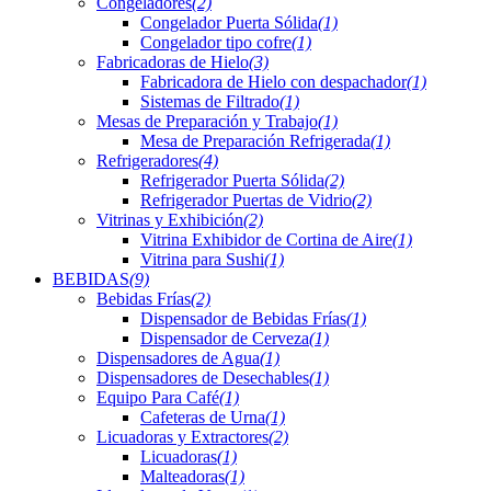
Congeladores
(2)
Congelador Puerta Sólida
(1)
Congelador tipo cofre
(1)
Fabricadoras de Hielo
(3)
Fabricadora de Hielo con despachador
(1)
Sistemas de Filtrado
(1)
Mesas de Preparación y Trabajo
(1)
Mesa de Preparación Refrigerada
(1)
Refrigeradores
(4)
Refrigerador Puerta Sólida
(2)
Refrigerador Puertas de Vidrio
(2)
Vitrinas y Exhibición
(2)
Vitrina Exhibidor de Cortina de Aire
(1)
Vitrina para Sushi
(1)
BEBIDAS
(9)
Bebidas Frías
(2)
Dispensador de Bebidas Frías
(1)
Dispensador de Cerveza
(1)
Dispensadores de Agua
(1)
Dispensadores de Desechables
(1)
Equipo Para Café
(1)
Cafeteras de Urna
(1)
Licuadoras y Extractores
(2)
Licuadoras
(1)
Malteadoras
(1)