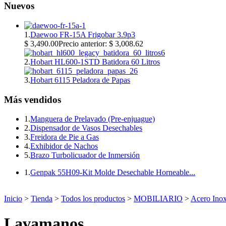
Nuevos
1.
Daewoo FR-15A Frigobar 3.9p3
$ 3,490.00
Precio anterior: $ 3,008.62
2.
Hobart HL600-1STD Batidora 60 Litros
3.
Hobart 6115 Peladora de Papas
Más vendidos
1.
Manguera de Prelavado (Pre-enjuague)
2.
Dispensador de Vasos Desechables
3.
Freidora de Pie a Gas
4.
Exhibidor de Nachos
5.
Brazo Turbolicuador de Inmersión
1.
Genpak 55H09-Kit Molde Desechable Horneable...
Inicio
>
Tienda
>
Todos los productos
>
MOBILIARIO
>
Acero Inox
Lavamanos