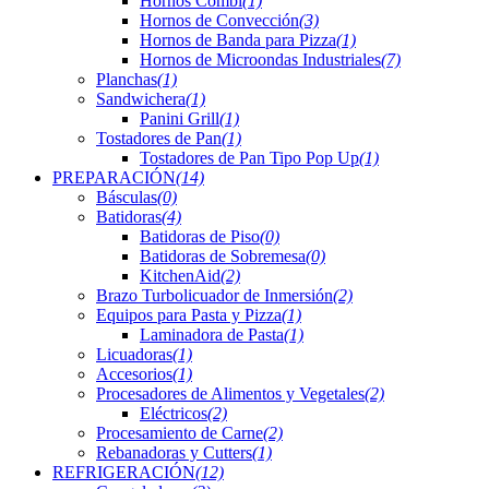
Hornos Combi
(1)
Hornos de Convección
(3)
Hornos de Banda para Pizza
(1)
Hornos de Microondas Industriales
(7)
Planchas
(1)
Sandwichera
(1)
Panini Grill
(1)
Tostadores de Pan
(1)
Tostadores de Pan Tipo Pop Up
(1)
PREPARACIÓN
(14)
Básculas
(0)
Batidoras
(4)
Batidoras de Piso
(0)
Batidoras de Sobremesa
(0)
KitchenAid
(2)
Brazo Turbolicuador de Inmersión
(2)
Equipos para Pasta y Pizza
(1)
Laminadora de Pasta
(1)
Licuadoras
(1)
Accesorios
(1)
Procesadores de Alimentos y Vegetales
(2)
Eléctricos
(2)
Procesamiento de Carne
(2)
Rebanadoras y Cutters
(1)
REFRIGERACIÓN
(12)