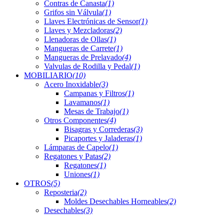
Contras de Canasta
(1)
Grifos sin Válvula
(1)
Llaves Electrónicas de Sensor
(1)
Llaves y Mezcladoras
(2)
Llenadoras de Ollas
(1)
Mangueras de Carrete
(1)
Mangueras de Prelavado
(4)
Valvulas de Rodilla y Pedal
(1)
MOBILIARIO
(10)
Acero Inoxidable
(3)
Campanas y Filtros
(1)
Lavamanos
(1)
Mesas de Trabajo
(1)
Otros Componentes
(4)
Bisagras y Correderas
(3)
Picaportes y Jaladeras
(1)
Lámparas de Capelo
(1)
Regatones y Patas
(2)
Regatones
(1)
Uniones
(1)
OTROS
(5)
Reposteria
(2)
Moldes Desechables Horneables
(2)
Desechables
(3)