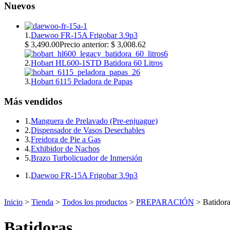
Nuevos
1.
Daewoo FR-15A Frigobar 3.9p3
$ 3,490.00
Precio anterior: $ 3,008.62
2.
Hobart HL600-1STD Batidora 60 Litros
3.
Hobart 6115 Peladora de Papas
Más vendidos
1.
Manguera de Prelavado (Pre-enjuague)
2.
Dispensador de Vasos Desechables
3.
Freidora de Pie a Gas
4.
Exhibidor de Nachos
5.
Brazo Turbolicuador de Inmersión
1.
Daewoo FR-15A Frigobar 3.9p3
Inicio
>
Tienda
>
Todos los productos
>
PREPARACIÓN
> Batidora
Batidoras