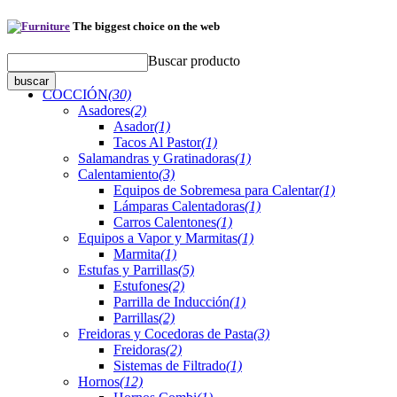
The biggest choice on the web
Buscar producto
COCCIÓN
(30)
Asadores
(2)
Asador
(1)
Tacos Al Pastor
(1)
Salamandras y Gratinadoras
(1)
Calentamiento
(3)
Equipos de Sobremesa para Calentar
(1)
Lámparas Calentadoras
(1)
Carros Calentones
(1)
Equipos a Vapor y Marmitas
(1)
Marmita
(1)
Estufas y Parrillas
(5)
Estufones
(2)
Parrilla de Inducción
(1)
Parrillas
(2)
Freidoras y Cocedoras de Pasta
(3)
Freidoras
(2)
Sistemas de Filtrado
(1)
Hornos
(12)