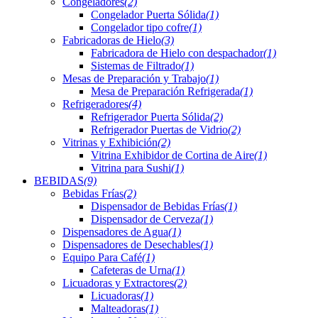
Congeladores
(2)
Congelador Puerta Sólida
(1)
Congelador tipo cofre
(1)
Fabricadoras de Hielo
(3)
Fabricadora de Hielo con despachador
(1)
Sistemas de Filtrado
(1)
Mesas de Preparación y Trabajo
(1)
Mesa de Preparación Refrigerada
(1)
Refrigeradores
(4)
Refrigerador Puerta Sólida
(2)
Refrigerador Puertas de Vidrio
(2)
Vitrinas y Exhibición
(2)
Vitrina Exhibidor de Cortina de Aire
(1)
Vitrina para Sushi
(1)
BEBIDAS
(9)
Bebidas Frías
(2)
Dispensador de Bebidas Frías
(1)
Dispensador de Cerveza
(1)
Dispensadores de Agua
(1)
Dispensadores de Desechables
(1)
Equipo Para Café
(1)
Cafeteras de Urna
(1)
Licuadoras y Extractores
(2)
Licuadoras
(1)
Malteadoras
(1)