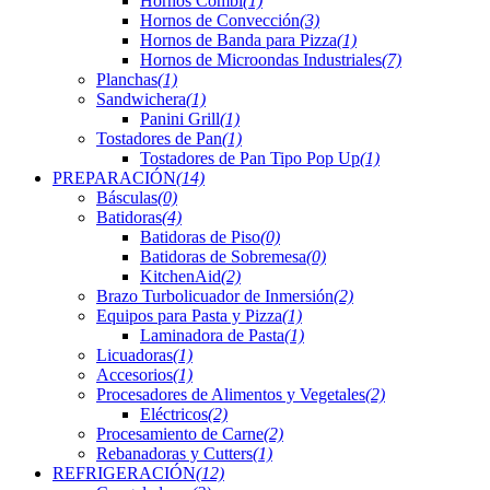
Hornos Combi
(1)
Hornos de Convección
(3)
Hornos de Banda para Pizza
(1)
Hornos de Microondas Industriales
(7)
Planchas
(1)
Sandwichera
(1)
Panini Grill
(1)
Tostadores de Pan
(1)
Tostadores de Pan Tipo Pop Up
(1)
PREPARACIÓN
(14)
Básculas
(0)
Batidoras
(4)
Batidoras de Piso
(0)
Batidoras de Sobremesa
(0)
KitchenAid
(2)
Brazo Turbolicuador de Inmersión
(2)
Equipos para Pasta y Pizza
(1)
Laminadora de Pasta
(1)
Licuadoras
(1)
Accesorios
(1)
Procesadores de Alimentos y Vegetales
(2)
Eléctricos
(2)
Procesamiento de Carne
(2)
Rebanadoras y Cutters
(1)
REFRIGERACIÓN
(12)